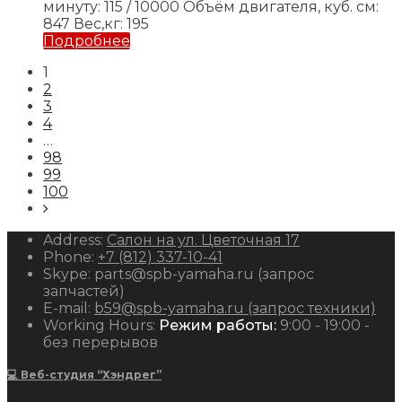
минуту: 115 / 10000
Объём двигателя, куб. см:
847
Вес,кг: 195
Подробнее
1
2
3
4
…
98
99
100
Address:
Салон на ул. Цветочная 17
Phone:
+7 (812) 337-10-41
Skype:
parts@spb-yamaha.ru (запрос
запчастей)
E-mail:
b59@spb-yamaha.ru (запрос техники)
Working Hours:
Режим работы:
9:00 - 19:00 -
без перерывов
💻 Веб-студия “Хэндрег”