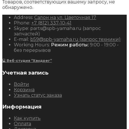
Товаров, соответствующих вашему запросу, не
обнаружено.
Address:
Салон на ул. Цветочная 17
Phone:
+7 (812) 337-10-41
Skype:
parts@spb-yamaha.ru (запрос
запчастей)
E-mail:
b59@spb-yamaha.ru (запрос техники)
Working Hours:
Режим работы:
9:00 - 19:00 -
без перерывов
💻 Веб-студия “Хэндрег”
Учетная запись
Войти
Корзина
Узнать статус заказа
Информация
Как купить
Оплата