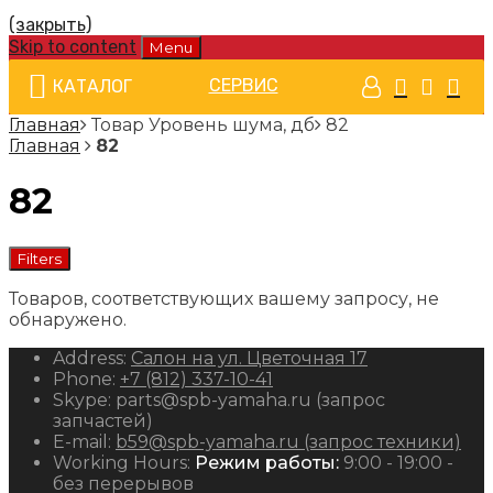
(закрыть)
Skip to content
Menu
СЕРВИС
КАТАЛОГ
Главная
Товар Уровень шума, дб
82
Главная
82
82
Filters
Товаров, соответствующих вашему запросу, не
обнаружено.
Address:
Салон на ул. Цветочная 17
Phone:
+7 (812) 337-10-41
Skype:
parts@spb-yamaha.ru (запрос
запчастей)
E-mail:
b59@spb-yamaha.ru (запрос техники)
Working Hours:
Режим работы:
9:00 - 19:00 -
без перерывов